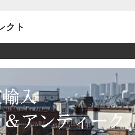
レクト
パリの”アクセサリー”がいっぱい
 2/15 135点
美的なセンスで作られた”アンテ
2025年 10/2 105点