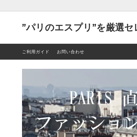
”パリのエスプリ”を厳選セ
Parisが作り出す洒落た”洋服＆小物”
2026年 最新入荷 89点 5/5
可愛い
2026年
ご利用ガイド
お問い合わせ