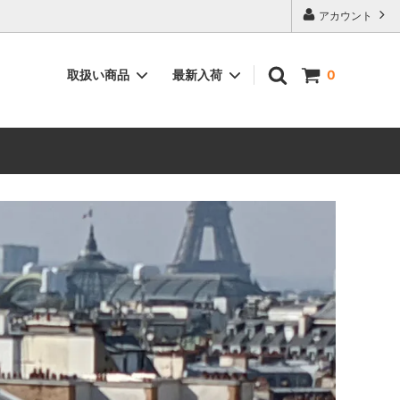
アカウント
取扱い商品
最新入荷
0
ィーク”
空間を彩る”インテリア用品”