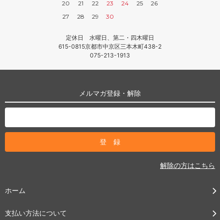
20
21
22
23
24
25
26
27
28
29
30
定休日 水曜日、第二・四木曜日
615-0815京都市中京区三本木町438-2
075-213-1913
メルマガ登録・解除
解除の方はこちら
ホーム
支払い方法について