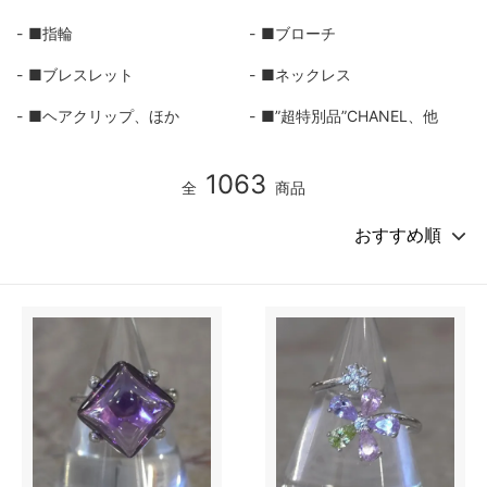
■指輪
■ブローチ
■ブレスレット
■ネックレス
■ヘアクリップ、ほか
■”超特別品”CHANEL、他
1063
全
商品