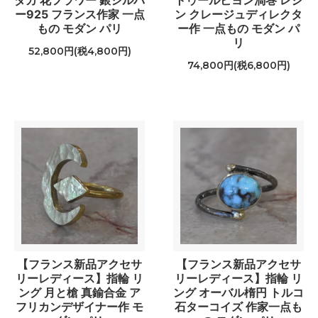
ダカ 花フラワー 銀シルバ
トゥールビヨン渦巻 レジ
ー925 フランス作家 一点
ン クレージュディレクタ
もの モダン パリ
ー作 一点もの モダン パ
リ
52,800円(税4,800円)
74,800円(税6,800円)
【フランス新品アクセサ
【フランス新品アクセサ
リーレディース】指輪 リ
リーレディース】指輪 リ
ング 月と槍 真鍮合金 ア
ング オーバル楕円 トルコ
フリカンデザイナー作 モ
石ターコイズ 作家一点も