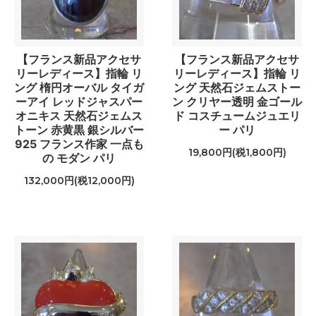
【フランス新品アクセサ
【フランス新品アクセサ
リーレディース】指輪 リ
リーレディース】指輪 リ
ング 楕円オーバル タイガ
ング 天然石ジェムストー
ーアイ レッドジャスパー
ン クリヤー透明 金ゴール
オニキス 天然石ジェムス
ド コスチュームジュエリ
トーン 赤黄黒 銀シルバー
ー パリ
925 フランス作家 一点も
19,800円(税1,800円)
の モダン パリ
132,000円(税12,000円)