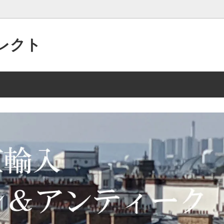
レクト
パリの”アクセサリー”がいっぱい
 2/15 135点
美的なセンスで作られた”アンテ
2025年 10/2 105点