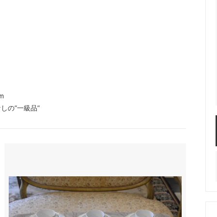
m
しの”一級品”