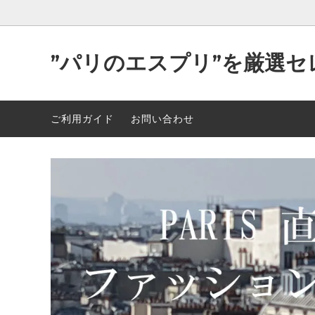
”パリのエスプリ”を厳選セ
Parisが作り出す洒落た”洋服＆小物”
2026年 最新入荷 89点 5/5
可愛い
2026年
ご利用ガイド
お問い合わせ