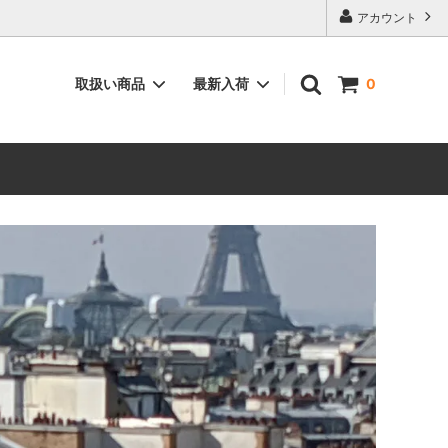
アカウント
取扱い商品
最新入荷
0
ィーク”
空間を彩る”インテリア用品”