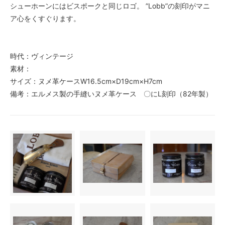
シューホーンにはビスポークと同じロゴ。 ”Lobb”の刻印がマニ
ア心をくすぐります。
時代：ヴィンテージ
素材：
サイズ：ヌメ革ケースW16.5cm×D19cm×H7cm
備考：エルメス製の手縫いヌメ革ケース 〇にL刻印（82年製）