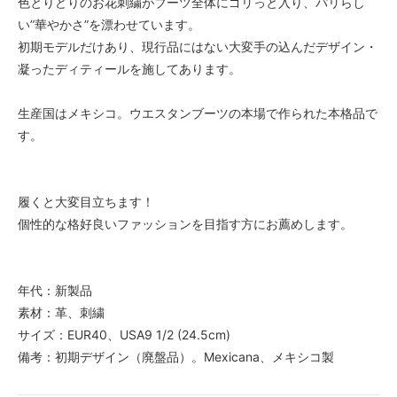
色とりどりのお花刺繍がブーツ全体にゴリっと入り、パリらし
い”華やかさ”を漂わせています。
初期モデルだけあり、現行品にはない大変手の込んだデザイン・
凝ったディティールを施してあります。
生産国はメキシコ。ウエスタンブーツの本場で作られた本格品で
す。
履くと大変目立ちます！
個性的な格好良いファッションを目指す方にお薦めします。
年代：新製品
素材：革、刺繍
サイズ：EUR40、USA9 1/2 (24.5cm)
備考：初期デザイン（廃盤品）。Mexicana、メキシコ製