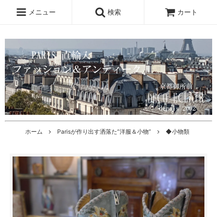
メニュー
検索
カート
ホーム
Parisが作り出す洒落た”洋服＆小物”
◆小物類