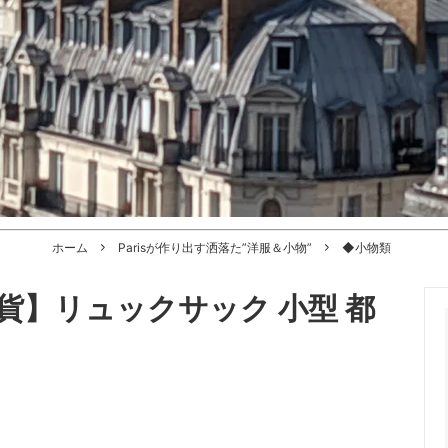
ホーム
Parisが作り出す洒落た”洋服＆小物”
◆小物類
】リュックサック 小型 都