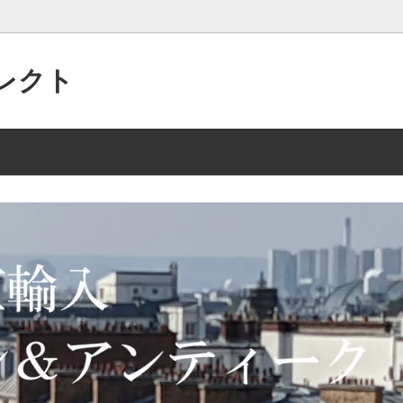
レクト
パリの”アクセサリー”がいっぱい
 2/15 135点
美的なセンスで作られた”アンテ
2025年 10/2 105点