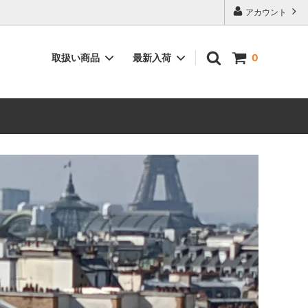
アカウント
取扱い商品
最新入荷
0
ィーク”
空間を彩る”インテリア用品”