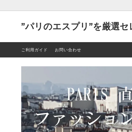
”パリのエスプリ”を厳選セ
Parisが作り出す洒落た”洋服＆小物”
2026年 最新入荷 89点 5/5
可愛い
2026年
ご利用ガイド
お問い合わせ