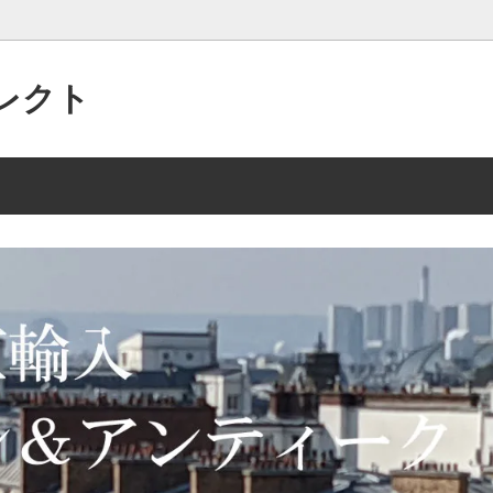
レクト
パリの”アクセサリー”がいっぱい
 2/15 135点
美的なセンスで作られた”アンテ
2025年 10/2 105点