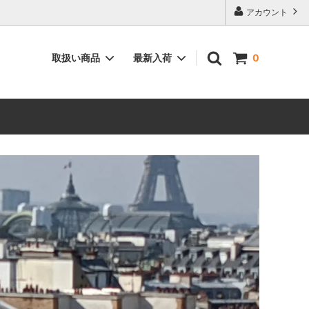
アカウント
取扱い商品
最新入荷
0
ィーク”
空間を彩る”インテリア用品”