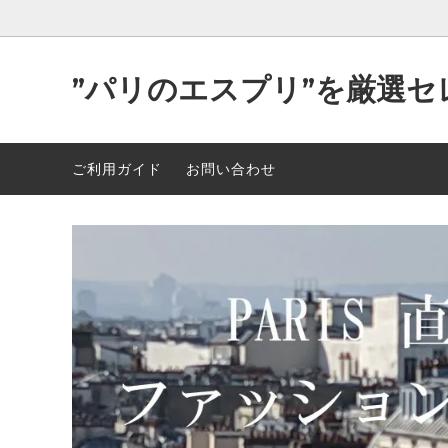
”パリのエスプリ”を厳選セ
Parisが作り出す洒落た”洋服＆小物”
2026年 最新入荷 89点 5/5
可愛い
2026年
ご利用ガイド
お問い合わせ