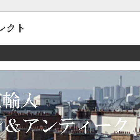
レクト
パリの”アクセサリー”がいっぱい
 2/15 135点
美的なセンスで作られた”アンテ
2025年 10/2 105点