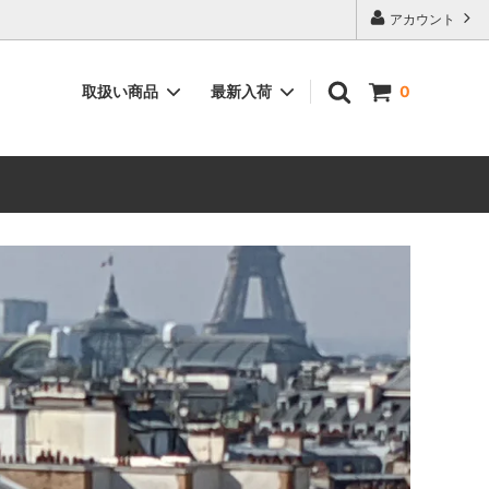
アカウント
取扱い商品
最新入荷
0
ィーク”
空間を彩る”インテリア用品”