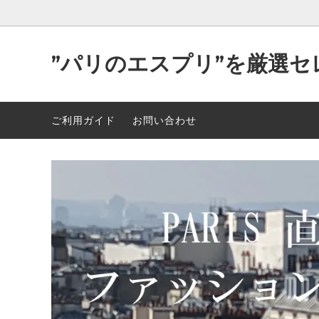
”パリのエスプリ”を厳選セ
Parisが作り出す洒落た”洋服＆小物”
2026年 最新入荷 89点 5/5
可愛い
2026年
ご利用ガイド
お問い合わせ