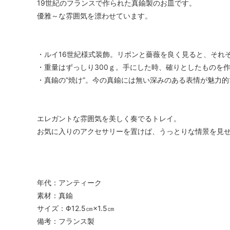
19世紀のフランスで作られた真鍮製のお皿です。
優雅～な雰囲気を漂わせています。
・ルイ16世紀様式装飾。リボンと薔薇を良く見ると、それ
・重量はずっしり300ｇ。手にした時、確りとしたものを
・真鍮の”焼け”。今の真鍮には無い深みのある表情が魅力的
エレガントな雰囲気を美しく奏でるトレイ。
お気に入りのアクセサリーを置けば、うっとりな情景を見
年代：アンティーク
素材：真鍮
サイズ：Φ12.5㎝×1.5㎝
備考：フランス製