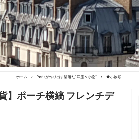
ホーム
Parisが作り出す洒落た”洋服＆小物”
◆小物類
貨】ポーチ横縞 フレンチデ