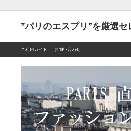
”パリのエスプリ”を厳選セ
Parisが作り出す洒落た”洋服＆小物”
2026年 最新入荷 89点 5/5
可愛い
2026年
ご利用ガイド
お問い合わせ