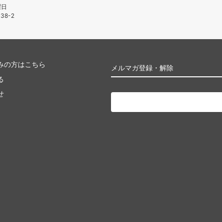
曜日
38-2
みの方はこちら
メルマガ登録・解除
る
せ