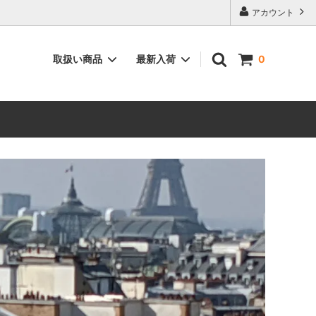
アカウント
取扱い商品
最新入荷
0
ィーク”
空間を彩る”インテリア用品”