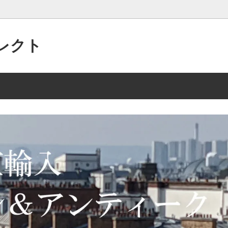
レクト
パリの”アクセサリー”がいっぱい
 2/15 135点
美的なセンスで作られた”アンテ
2025年 10/2 105点