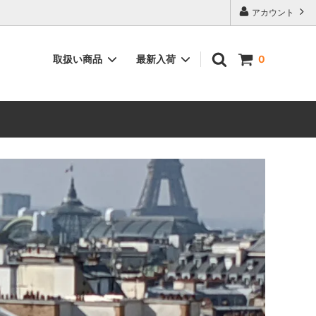
アカウント
取扱い商品
最新入荷
0
ィーク”
空間を彩る”インテリア用品”