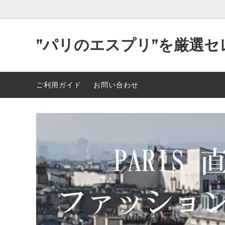
”パリのエスプリ”を厳選セ
Parisが作り出す洒落た”洋服＆小物”
2026年 最新入荷 89点 5/5
可愛い
2026年
ご利用ガイド
お問い合わせ