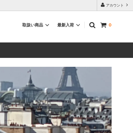
アカウント
取扱い商品
最新入荷
0
ィーク”
空間を彩る”インテリア用品”