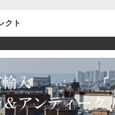
レクト
パリの”アクセサリー”がいっぱい
 2/15 135点
美的なセンスで作られた”アンテ
2025年 10/2 105点