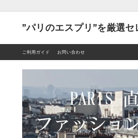
”パリのエスプリ”を厳選セ
Parisが作り出す洒落た”洋服＆小物”
2026年 最新入荷 89点 5/5
可愛い
2026年
ご利用ガイド
お問い合わせ