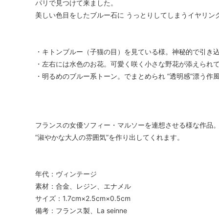
パリで見つけて来ました。
美しい色目をしたブルー石に うっとりしてしまうイヤリン
・キトンブルー（子猫の目）を見ている様。神秘的で引き
・左右には水色のお花。可愛く咲く小さな野花が添えられ
・明るめのブルー系トーン。でまとめられ ”透明感”漂う作
フランスの女優ソフィー・マルソーを連想させる様な作品
”淑やかな大人の雰囲気”を作り出してくれます。
年代：ヴィンテージ
素材：合金、レジン、エナメル
サイズ：1.7cm×2.5cm×0.5cm
備考：フランス製、La seinne