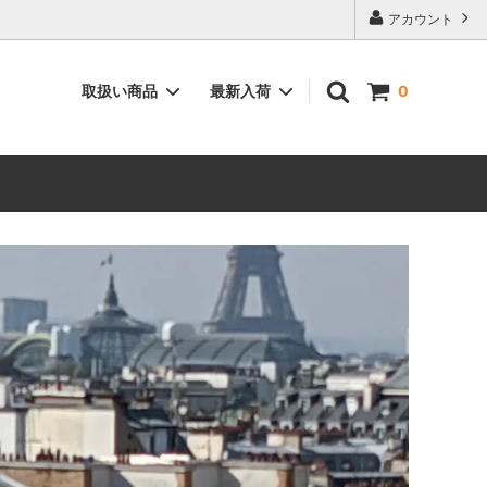
アカウント
取扱い商品
最新入荷
0
ィーク”
空間を彩る”インテリア用品”