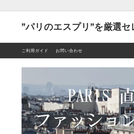
”パリのエスプリ”を厳選セ
Parisが作り出す洒落た”洋服＆小物”
2026年 最新入荷 89点 5/5
可愛い
2026年
ご利用ガイド
お問い合わせ