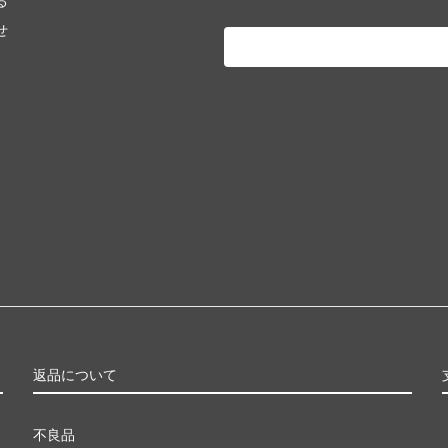
る
せ
返品について
不良品