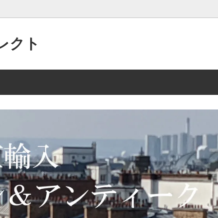
レクト
パリの”アクセサリー”がいっぱい
 2/15 135点
美的なセンスで作られた”アンテ
2025年 10/2 105点