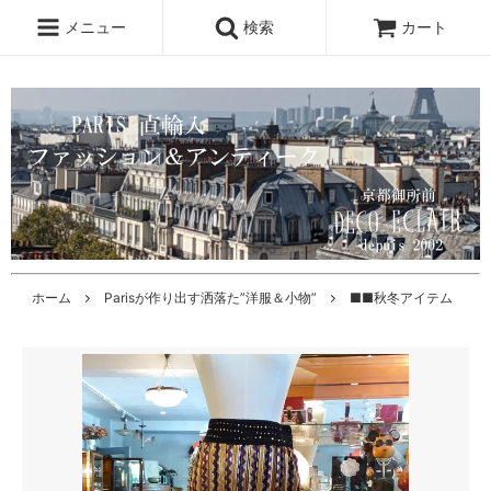
メニュー
検索
カート
ホーム
Parisが作り出す洒落た”洋服＆小物”
■■秋冬アイテム