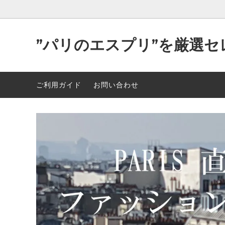
”パリのエスプリ”を厳選セ
Parisが作り出す洒落た”洋服＆小物”
2026年 最新入荷 89点 5/5
可愛い
2026年
ご利用ガイド
お問い合わせ