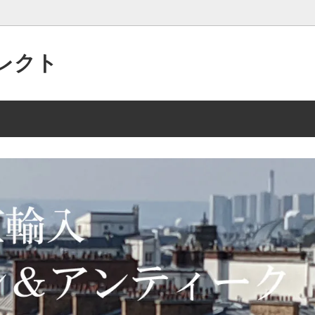
レクト
パリの”アクセサリー”がいっぱい
 2/15 135点
美的なセンスで作られた”アンテ
2025年 10/2 105点