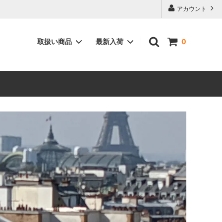
アカウント
取扱い商品
最新入荷
0
ィーク”
空間を彩る”インテリア用品”