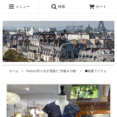
メニュー
検索
カート
ホーム
Parisが作り出す洒落た”洋服＆小物”
■春夏アイテム