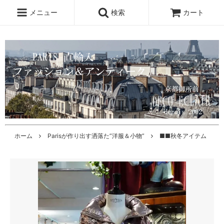
メニュー
検索
カート
ホーム
Parisが作り出す洒落た”洋服＆小物”
■■秋冬アイテム