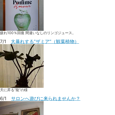
疲れ100％回復 間違いなしのリンゴジュース。
7/1
大暴れする”ザミア”（観葉植物）
天に昇る”龍”の様
6/1
サロンへ遊びに来られませんか？