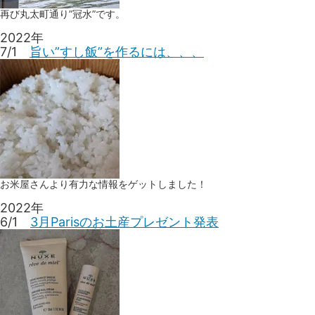
再び丸太町通り”冠水”です。
2022年
7/1
旨い”すし飯”を作るには、、、
お米屋さんより有力な情報をゲットしました！
2022年
6/1
3月Parisのお土産プレゼント発表