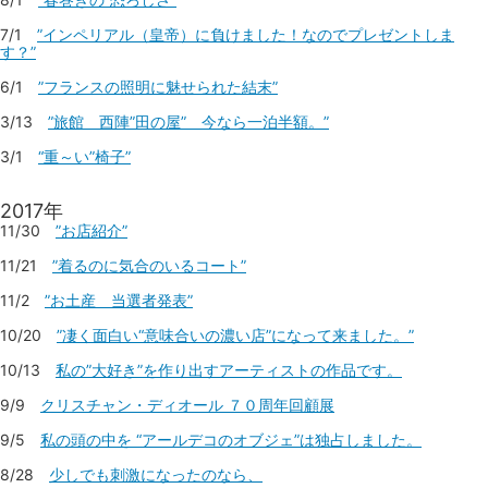
7/1
”インペリアル（皇帝）に負けました！なのでプレゼントしま
す？”
6/1
”フランスの照明に魅せられた結末”
3/13
”旅館 西陣”田の屋” 今なら一泊半額。”
3/1
“重～い”椅子”
2017年
11/30
”お店紹介”
11/21
”着るのに気合のいるコート”
11/2
”お土産 当選者発表”
10/20
”凄く面白い“意味合いの濃い店”になって来ました。”
10/13
私の”大好き”を作り出すアーティストの作品です。
9/9
クリスチャン・ディオール ７０周年回顧展
9/5
私の頭の中を “アールデコのオブジェ”は独占しました。
8/28
少しでも刺激になったのなら、