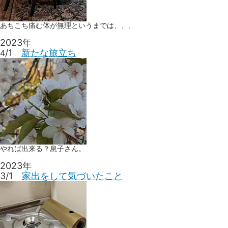
あちこち痛む体が無理というまでは、、、
2023年
/1
新たな旅立ち
4
やれば出来る？息子さん。
2023年
3/1
家出をして気づいたこと