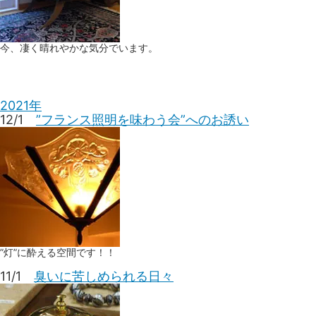
今、凄く晴れやかな気分でいます。
2021年
12/1
”フランス照明を味わう会”へのお誘い
”灯”に酔える空間です！！
11/1
臭いに苦しめられる日々