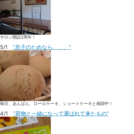
サロン開設2周年！
5/1
”息子のためなら、、、”
毎日、あんぱん、ロールケーキ、ショートケーキと格闘中！
4/1
”荷物と一緒になって運ばれて来たもの”