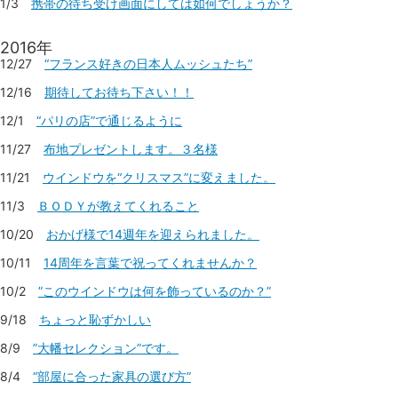
1/3
携帯の待ち受け画面にしては如何でしょうか？
2016年
12/27
“フランス好きの日本人ムッシュたち”
12/16
期待してお待ち下さい！！
12/1
“パリの店”で通じるように
11/27
布地プレゼントします。３名様
11/21
ウインドウを“クリスマス”に変えました。
11/3
ＢＯＤＹが教えてくれること
10/20
おかげ様で14週年を迎えられました。
10/11
14周年を言葉で祝ってくれませんか？
10/2
”このウインドウは何を飾っているのか？”
9/18
ちょっと恥ずかしい
8/9
”大幡セレクション”です。
8/4
“部屋に合った家具の選び方”