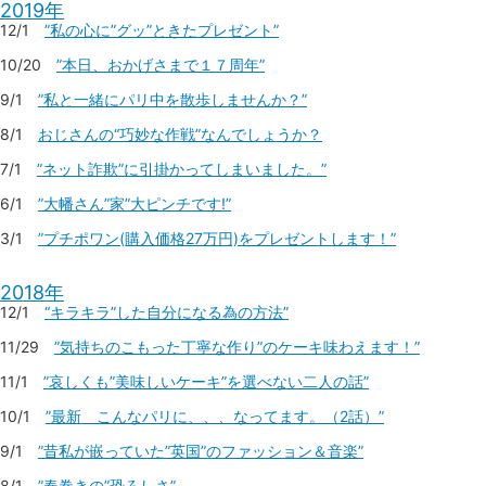
2019年
12/1
”私の心に”グッ”ときたプレゼント”
10/20
”本日、おかげさまで１７周年”
9/1
”私と一緒にパリ中を散歩しませんか？”
8/1
おじさんの“巧妙な作戦”なんでしょうか？
7/1
”ネット詐欺”に引掛かってしまいました。”
6/1
”大幡さん”家”大ピンチです!”
3/1
”プチポワン(購入価格27万円)をプレゼントします！”
2018年
12/1
“キラキラ”した自分になる為の方法”
11/29
”気持ちのこもった丁寧な作り”のケーキ味わえます！”
11/1
”哀しくも”美味しいケーキ”を選べない二人の話”
10/1
”最新 こんなパリに、、、なってます。（2話）”
9/1
”昔私が嵌っていた”英国”のファッション＆音楽”
8/1
”春巻きの”恐ろしさ”