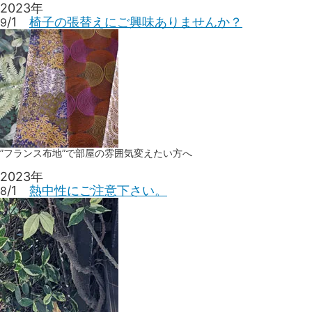
2023年
/1
椅子の張替えにご興味ありませんか？
9
”フランス布地”で部屋の雰囲気変えたい方へ
2023年
/1
熱中性にご注意下さい。
8