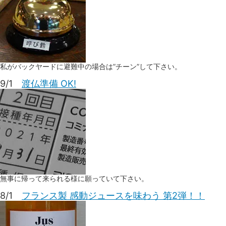
私がバックヤードに避難中の場合は”チーン”して下さい。
9/1
渡仏準備 OK!
無事に帰って来られる様に願っていて下さい。
8/1
フランス製 感動ジュースを味わう 第2弾！！