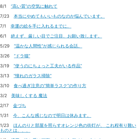
8/1
“高い質”の空気に触れて
7/23
本当にやめてもいいものなのか悩んでいます。
7/1
幸運の絵を手に入れるまでに、
6/1
絶えず、厳しい目でご注目、お願い致します。
5/29
”温かな人間性”が感じられる会話。
3/26
”ドラ猫”
3/19
”使うのにちょっと工夫がいる作品”
3/13
”憧れのガラス掃除”
3/10
食べ過ぎ注意の”簡単ラスク”の作り方
3/2
美味しくする 魔法
2/17
金づち
1/31
今、こんな感じなので明日は休みます。
1/23
ほんのりと部屋を照らすオレンジ色の街灯が、 これ程有り難い
ものとは、、、