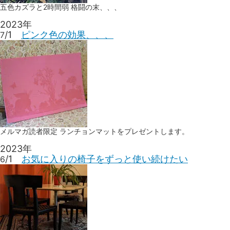
五色カズラと2時間弱 格闘の末、、、
2023年
/1
ピンク色の効果、、、
7
メルマガ読者限定 ランチョンマットをプレゼントします。
2023年
/1
お気に入りの椅子をずっと使い続けたい
6