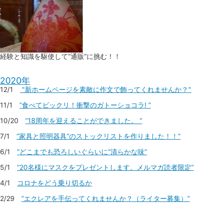
経験と知識を駆使して”通販”に挑む！！
2020年
12/1
"新ホームページを素敵に作文で飾ってくれませんか？"
11/1
”食べてビックリ！衝撃のガトーショコラ! ”
10/20
”18周年を迎えることができました。 ”
7/1
”家具と照明器具”のストックリストを作りました！！”
6/1
”どこまでも恐ろしいぐらいに”清らかな味”
5/1
”20名様にマスクをプレゼントします。メルマガ読者限定”
4/1
コロナをどう乗り切るか
2/29
”エクレアを手伝ってくれませんか？（ライター募集）”