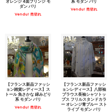
オレンジ 4面フリンジ モ
系 モダン パリ
ダン パリ
Vendu! 売切れ
Vendu! 売切れ
【フランス新品ファッシ
【フランス新品ファッシ
ョン雑貨レディース】ス
ョンレディース】八部袖
トール 魚さかな 緑みどり
ブラウス長袖シャツトッ
系 モダン パリ
プス フリルスタンドカラ
ー オレンジ青ブルー スト
Vendu! 売切れ
ライプ モダン パリ