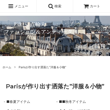
メニュー
検索
カート
ホーム
Parisが作り出す洒落た”洋服＆小物”
Parisが作り出す洒落た”洋服＆小物”
■春夏アイテム
■■秋冬アイテム