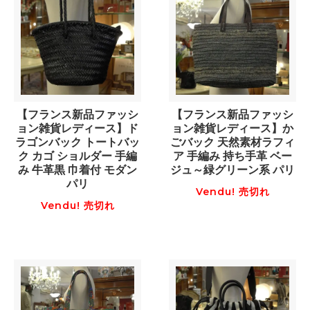
【フランス新品ファッシ
【フランス新品ファッシ
ョン雑貨レディース】ド
ョン雑貨レディース】か
ラゴンバック トートバッ
ごバック 天然素材ラフィ
ク カゴ ショルダー 手編
ア 手編み 持ち手革 ベー
み 牛革黒 巾着付 モダン
ジュ～緑グリーン系 パリ
パリ
Vendu! 売切れ
Vendu! 売切れ