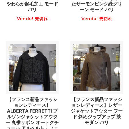
やわらか起毛加工 モード
たサーモンピンク緑グリ
パリ
ーン モード パリ
Vendu! 売切れ
Vendu! 売切れ
【フランス新品ファッシ
【フランス新品ファッシ
ョンレディース】
ョンレディース】レザー
ALBERTA FERRETTI ブ
ジャケットアウター フー
ルゾンジャケットアウタ
ド 斜めジップアップ 茶
ー 丸襟リボン オートクチ
モダン パリ
ュール アルベルト・フェ