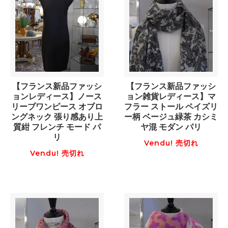
【フランス新品ファッシ
【フランス新品ファッシ
ョンレディース】ノース
ョン雑貨レディース】マ
リーブワンピース オブロ
フラー ストール ペイズリ
ングネック 張り感あり上
ー柄 ベージュ緑茶 カシミ
質紺 フレンチ モード パ
ヤ混 モダン パリ
リ
Vendu! 売切れ
Vendu! 売切れ