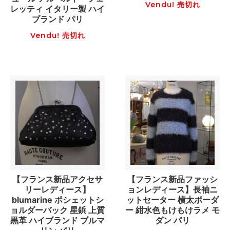
Vendu! 売切れ
レッティ イタリー製 ハイ
ブランド パリ
Vendu! 売切れ
【フランス新品アクセサ
【フランス新品ファッシ
リーレディース】
ョンレディース】長袖ニ
blumarine ポシェットシ
ットセーター 横太ボーダ
ョルダーバック 星鋲 上質
ー 紺水色もけもけラメ モ
黒革 ハイブランド ブルマ
ダン パリ