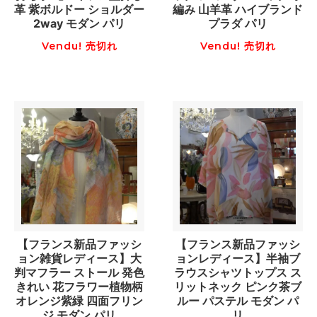
革 紫ボルドー ショルダー
編み 山羊革 ハイブランド
2way モダン パリ
プラダ パリ
Vendu! 売切れ
Vendu! 売切れ
【フランス新品ファッシ
【フランス新品ファッシ
ョン雑貨レディース】大
ョンレディース】半袖ブ
判マフラー ストール 発色
ラウスシャツトップス ス
きれい 花フラワー植物柄
リットネック ピンク茶ブ
オレンジ紫緑 四面フリン
ルー パステル モダン パ
ジ モダン パリ
リ